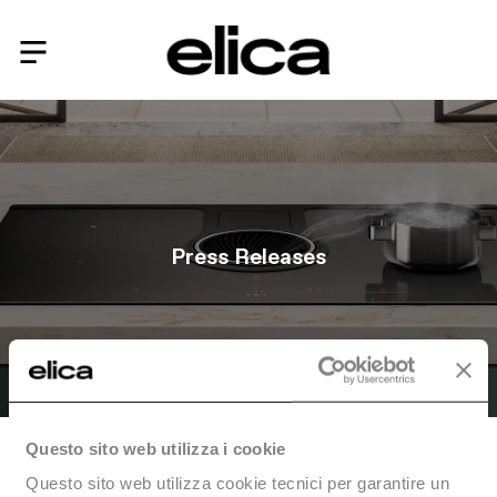
Press Releases
Questo sito web utilizza i cookie
Home
|
Financial Press Releases
|
Filing of the Minutes of the Ordinary
Questo sito web utilizza cookie tecnici per garantire un
Shareholders'...