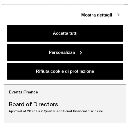
anonime, mentre se clicchi su «
Personalizza
», potrai
Events
Ordinary Shareholders' Meeting
selezionare in modo granulare i cookie raggruppati per
Mostra dettagli
finalità omogenee.
Ordinary Shareholders' Meeting
Clicca qui
per visualizzare la cookie policy.
Approval of FY2025 Annual Accounts
Accetta tutti
Personalizza
29
Rifiuta cookie di profilazione
April 2026
Events
Finance
Board of Directors
Approval of 2026 First Quarter additional financial disclosure