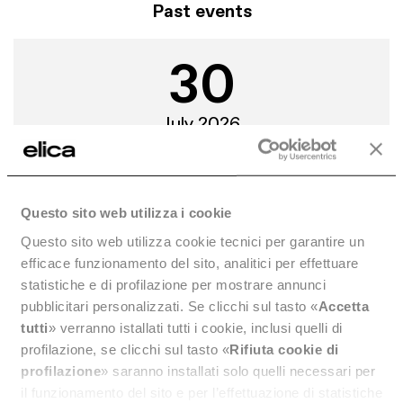
Past events
30
July 2026
Events
Finance
Board of Directors
Questo sito web utilizza i cookie
Approval of 2026 Half-Year Report
Questo sito web utilizza cookie tecnici per garantire un
efficace funzionamento del sito, analitici per effettuare
statistiche e di profilazione per mostrare annunci
pubblicitari personalizzati. Se clicchi sul tasto «
Accetta
29
tutti
» verranno istallati tutti i cookie, inclusi quelli di
profilazione, se clicchi sul tasto «
Rifiuta cookie di
profilazione
» saranno installati solo quelli necessari per
April 2026
il funzionamento del sito e per l’effettuazione di statistiche